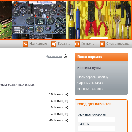
На главную
Корзина
Контакты
Схема проезда
Для печати
Ваша корзина
Корзина пуста
Посмотреть корзину
Оформить заказ
ъемы
различных видов.
История заказов
10 Товар(ов)
8 Товар(ов)
Вход для клиентов
5 Товар(ов)
3 Товар(ов)
Имя пользователя
45 Товар(ов)
Пароль