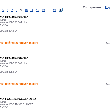
Сортировать:
Код
5
6
7
8
9
10
11
12
13
...
26
MO, EPG.0B.304.HLN
:
Lemo
одителя:
EPG.0B.304.HLN
U_16722
EPG.0B.304.HLN
уточняйте: radioniсs@mail.ru
Зак
MO, EPG.0B.305.HLN
:
Lemo
одителя:
EPG.0B.305.HLN
U_16723
EPG.0B.305.HLN
уточняйте: radioniсs@mail.ru
Зак
MO, FGG.1B.303.CLAD62Z
:
Lemo
одителя:
FGG.1B.303.CLAD62Z
U_16724