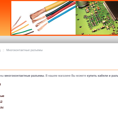
ы
::
Многоконтактные разъемы
ены
многоконтактные разъемы
. В нашем магазине Вы можете
купить кабели и раз
N
ные
12
chi