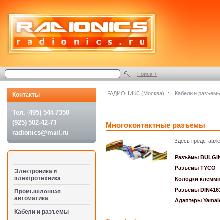
Поиск +
РАДИОНИКС (Москва)
::
Кабели и разъем
Контакты
Тел. (495) 544-7350
(925) 502-42-73
Многоконтактные разъемы
radionics@mail.ru
Здесь представл
Разъёмы BULGI
Разъёмы TYCO
Электроника и
электротехника
Колодки клемм
Разъёмы DIN416
Промышленная
автоматика
Адаптеры Yamai
Кабели и разъемы