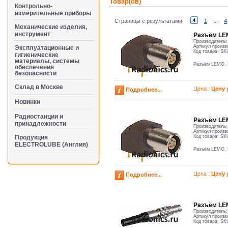
Товар(ов)
Контрольно-
измерительные приборы
Страницы с результатами:
1
...
4
Механические изделия,
инструмент
Разъём LE
Производитель
Артикул произв
Эксплуатационные и
Код товара:
SK
гигиенические
материалы, системы
Разъём LEMO, 
обеспечения
безопасности
Cклад в Москве
Цена :
Цену 
Подробнее...
Новинки
Радиостанции и
Разъём LE
принадлежности
Производитель
Артикул произв
Продукция
Код товара:
SK
ELECTROLUBE (Англия)
Разъём LEMO, 
Цена :
Цену 
Подробнее...
Разъём LE
Производитель
Артикул произв
Код товара:
SK