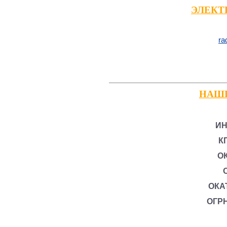
ЭЛЕКТ
ra
НАШ
ИН
К
ОК
ОКА
ОГРН