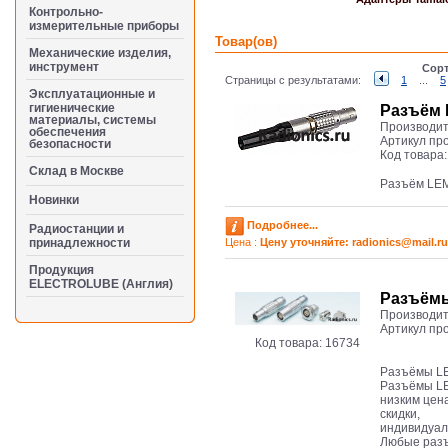
Контрольно-
измерительные приборы
Товар(ов)
Механические изделия,
инструмент
Сорт
Страницы с результатами:
1
...
5
Эксплуатационные и
гигиенические
Разъём 
материалы, системы
Производит
обеспечения
Артикул пр
безопасности
Код товара
Cклад в Москве
Разъём LE
Новинки
Подробнее...
Радиостанции и
принадлежности
Цена :
Цену уточняйте: radioniсs@mail.ru
Продукция
ELECTROLUBE (Англия)
Разъёмы
Производит
Артикул пр
Код товара:
16734
Разъёмы L
Разъёмы LEM
низким цена
скидки,
индивидуал
Любые разъ