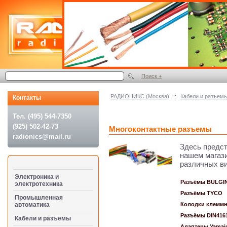
Поиск +
РАДИОНИКС (Москва)
::
Кабели и разъем
Контакты
Тел. (495) 544-7350
(925) 502-42-73
Многоконтактные разъемы
radionics@mail.ru
Здесь предс
нашем магаз
различных ви
Электроника и
Разъёмы BULGI
электротехника
Разъёмы TYCO
Промышленная
автоматика
Колодки клемм
Разъёмы DIN416
Кабели и разъемы
Адаптеры Yamai