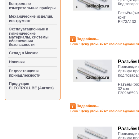
Контрольно-
Код товара
измерительные приборы
Разъём (вил
Механические изделия,
конт.
инструмент
R473A133
Эксплуатационные и
гигиенические
материалы, системы
Подробнее...
обеспечения
Цена :
Цену уточняйте: radioniсs@mail.ru
безопасности
Cклад в Москве
Разъём D
Новинки
Производит
Радиостанции и
Артикул пр
принадлежности
Код товара
Продукция
Разъём (роз
ELECTROLUBE (Англия)
32 конт.
F209A8593
Подробнее...
Цена :
Цену уточняйте: radioniсs@mail.ru
Разъём D
Производит
Артикул пр