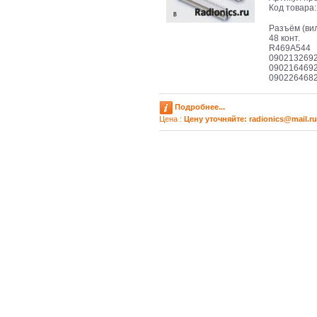
Код товара
Разъём (ви
48 конт.
R469A544
090213269
090216469
090226468
Подробнее...
Цена :
Цену уточняйте: radioniсs@mail.ru