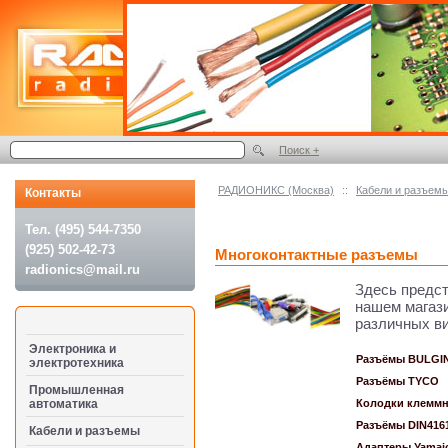
Поиск +
РАДИОНИКС (Москва)
::
Кабели и разъем
Контакты
Тел. (495) 544-7350
(925) 502-42-73
Многоконтактные разъемы
radionics@mail.ru
Здесь предс
нашем магаз
различных ви
Электроника и
Разъёмы BULGI
электротехника
Разъёмы TYCO
Промышленная
автоматика
Колодки клемм
Разъёмы DIN416
Кабели и разъемы
Адаптеры Yamai