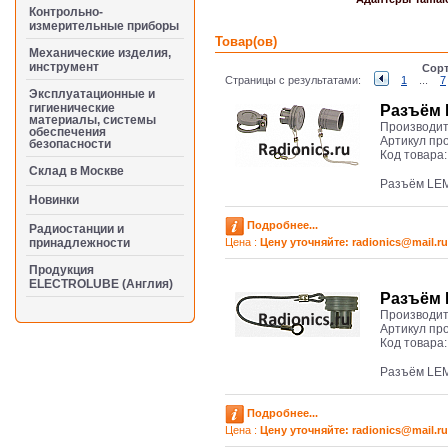
Контрольно-
измерительные приборы
Товар(ов)
Механические изделия,
инструмент
Сорт
Страницы с результатами:
1
...
7
Эксплуатационные и
гигиенические
Разъём 
материалы, системы
Производит
обеспечения
Артикул пр
безопасности
Код товара
Cклад в Москве
Разъём LE
Новинки
Подробнее...
Радиостанции и
принадлежности
Цена :
Цену уточняйте: radioniсs@mail.ru
Продукция
ELECTROLUBE (Англия)
Разъём 
Производит
Артикул пр
Код товара
Разъём LE
Подробнее...
Цена :
Цену уточняйте: radioniсs@mail.ru