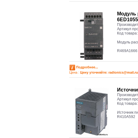
Модуль 
6ED105
Производит
Артикул пр
Код товара
Модуль рас
R469A1666
Подробнее...
Цена :
Цену уточняйте: radioniсs@mail.ru
Источни
Производит
Артикул пр
Код товара
Источник п
R410A592