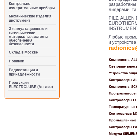
Контрольно-
разработаны
измерительные приборы
лидерами, та
Механические изделия,
PILZ, ALLE
инструмент
EUROTHERM
INSTRUMENT
Эксплуатационные и
гигиенические
Любые промы
материалы, системы
обеспечения
и устройства
безопасности
radionics
Cклад в Москве
Компоненты AL
Новинки
Световые заве
Радиостанции и
Устройства защ
принадлежности
Контроллеры A
Продукция
ELECTROLUBE (Англия)
Компоненты S
Программаторы
Контроллеры 
Температурные
Контроллеры M
Промышленные 
Контроллеры P
Модули SIEMEN