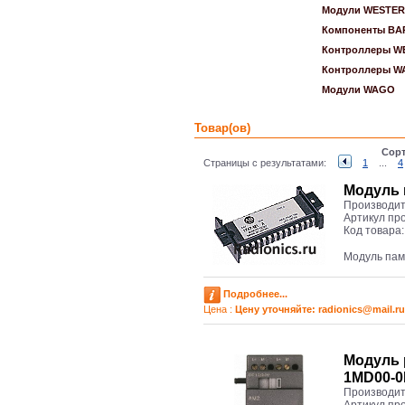
Модули WESTE
Компоненты BA
Контроллеры W
Контроллеры 
Модули WAGO
Товар(ов)
Сорт
Страницы с результатами:
1
...
4
Модуль 
Производит
Артикул пр
Код товара
Модуль пам
Подробнее...
Цена :
Цену уточняйте: radioniсs@mail.ru
Модуль 
1MD00-
Производит