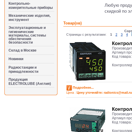
Контрольно-
Любую проду
измерительные приборы
скидкой по э
Механические изделия,
инструмент
Товар(ов)
Эксплуатационные и
Сорт
гигиенические
Страницы с результатами:
1
2
3
4
материалы, системы
обеспечения
безопасности
Контрол
Производит
Cклад в Москве
Артикул пр
Код товара
Новинки
Контролле
Радиостанции и
принадлежности
Продукция
ELECTROLUBE (Англия)
Подробнее...
Цена :
Цену уточняйте: radioniсs@mail.ru
Контрол
Производит
Артикул пр
Код товара
Контроллер