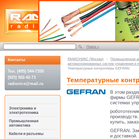
Поиск +
РАДИОНИКС (Москва)
::
Промышленная а
Контакты
автоматизированных систем управления и
Температурные контроллеры GEFRAN
Тел. (495) 544-7350
(925) 502-42-73
Температурные конт
radionics@mail.ru
В этом разд
фирмы GEFRA
системах упр
Электроника и
робототехник
электротехника
производств.
Промышленная
купить, зака
автоматика
GEFRAN. Зак
Кабели и разъемы
и доставкой.