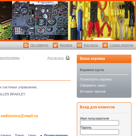
На главную
Корзина
Контакты
Схема проезда
контроллеры
::
Для печати
Ваша корзина
Корзина пуста
Посмотреть корзину
Оформить заказ
х системах управления,
История заказов
 ALLEN BRADLEY.
Вход для клиентов
radionics@mail.ru
е
Имя пользователя
Пароль
 товара
Товар
Цена
Поумолчанию