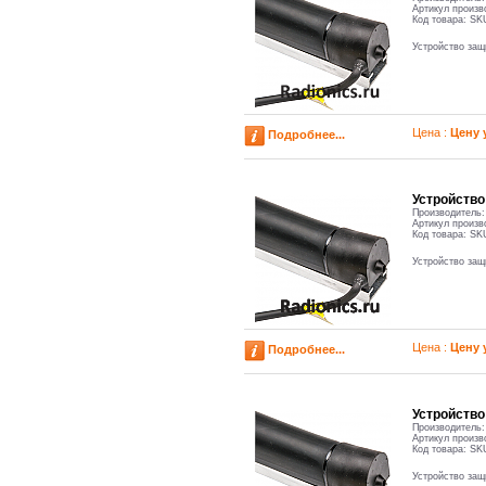
Артикул произв
Код товара:
SK
Устройство за
Цена :
Цену 
Подробнее...
Устройств
Производитель
Артикул произв
Код товара:
SK
Устройство за
Цена :
Цену 
Подробнее...
Устройств
Производитель
Артикул произв
Код товара:
SK
Устройство за