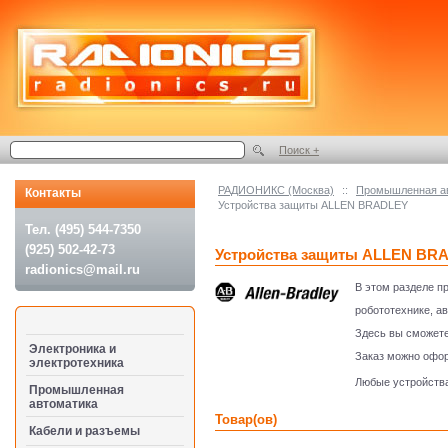
Поиск +
РАДИОНИКС (Москва)
::
Промышленная а
Контакты
Устройства защиты ALLEN BRADLEY
Тел. (495) 544-7350
(925) 502-42-73
Устройства защиты ALLEN BR
radionics@mail.ru
В этом разделе 
робототехнике, а
Здесь вы сможете
Электроника и
Заказ можно офор
электротехника
Любые устройства
Промышленная
автоматика
Товар(ов)
Кабели и разъемы