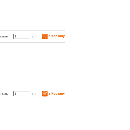
в Корзину
азать
шт.
в Корзину
азать
шт.