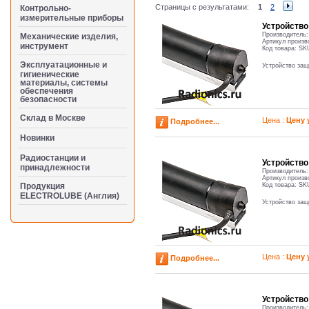
Страницы с результатами:
1
2
Контрольно-
измерительные приборы
Устройств
Производитель
Механические изделия,
Артикул произв
инструмент
Код товара:
SK
Эксплуатационные и
Устройство за
гигиенические
материалы, системы
обеспечения
безопасности
Cклад в Москве
Цена :
Цену 
Подробнее...
Новинки
Радиостанции и
Устройств
принадлежности
Производитель
Артикул произв
Продукция
Код товара:
SK
ELECTROLUBE (Англия)
Устройство за
Цена :
Цену 
Подробнее...
Устройств
Производитель