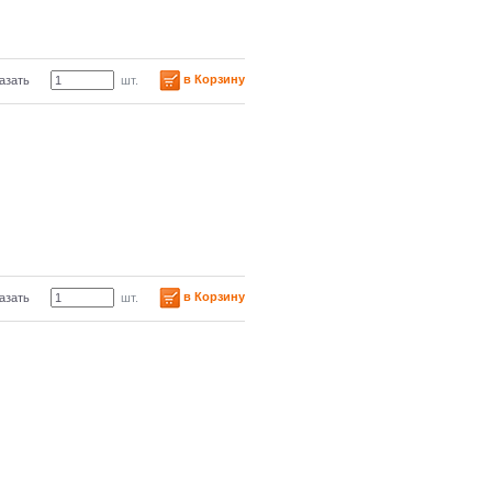
в Корзину
азать
шт.
в Корзину
азать
шт.