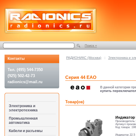
Поиск +
РАДИОНИКС (Москва)
::
Электроника и эл
Контакты
Тел. (495) 544-7350
(925) 502-42-73
Серия 44 ЕАО
radionics@mail.ru
В данной категории п
купить переключате
Товар(ов)
Электроника и
электротехника
Индикатор 
Промышленная
Производитель
автоматика
Артикул произв
Код товара:
198
Кабели и разъемы
Индикатор 22.5