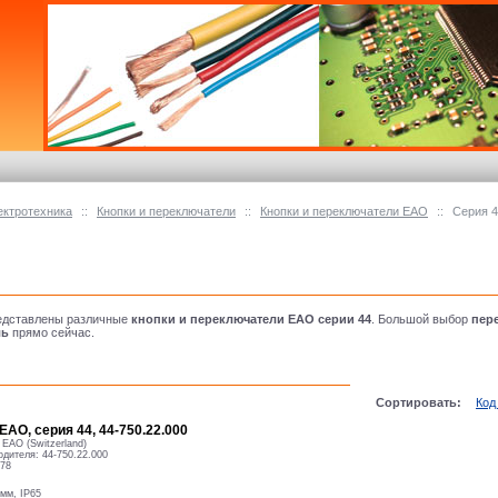
ектротехника
::
Кнопки и переключатели
::
Кнопки и переключатели ЕАО
::
Серия 
редставлены различные
кнопки и переключатели EAO серии 44
. Большой выбор
пер
ль
прямо сейчас.
Сортировать:
Код
ЕАО, серия 44, 44-750.22.000
:
EAO (Switzerland)
одителя:
44-750.22.000
78
 мм, IP65