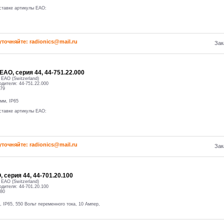
ставке артикулы EAO:
уточняйте: radioniсs@mail.ru
Зак
ЕАО, серия 44, 44-751.22.000
:
EAO (Switzerland)
одителя:
44-751.22.000
79
 мм, IP65
ставке артикулы EAO:
уточняйте: radioniсs@mail.ru
Зак
 серия 44, 44-701.20.100
:
EAO (Switzerland)
одителя:
44-701.20.100
80
, IP65, 550 Вольт переменного тока, 10 Ампер,