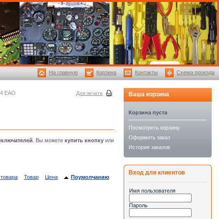
На главную
Корзина
Контакты
Схема проезда
44 ЕАО
Для печати
Ваша корзина
Корзина пуста
Посмотреть корзину
Оформить заказ
еключателей
. Вы можете
купить кнопку
или
История заказов
Вход для клиентов
 товара
Товар
Цена
Поумолчанию
Имя пользователя
Пароль