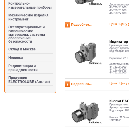
Контрольно-
Доступные к по
измерительные приборы
44-750.24.000
44-750.25.000
44-750.27.000
Механические изделия,
инструмент
Цена :
Цену 
Подробнее...
Эксплуатационные и
гигиенические
материалы, системы
обеспечения
безопасности
Индикатор 
Производитель
Артикул произв
Cклад в Москве
Код товара:
198
Новинки
Индикатор 22.5
Доступные к по
Радиостанции и
44-751.24.000
принадлежности
44-751.25.000
44-751.29.000
Продукция
ELECTROLUBE (Англия)
Цена :
Цену 
Подробнее...
Кнопка ЕАО,
Производитель
Артикул произв
Код товара:
198
Кнопка, 22.5 мм
1NC/1NO