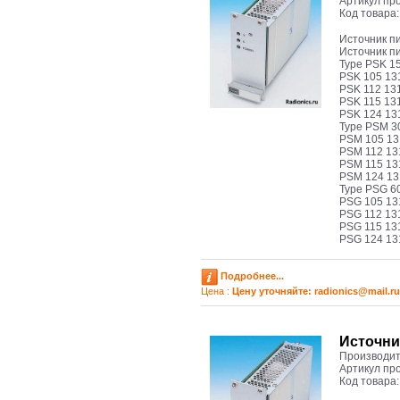
Артикул пр
Код товара
Иcточник п
Иcточник п
Type PSK 15
PSK 105 13
PSK 112 13
PSK 115 13
PSK 124 13
Type PSM 30
PSM 105 13
PSM 112 13
PSM 115 13
PSM 124 13
Type PSG 60
PSG 105 13
PSG 112 13
PSG 115 13
PSG 124 13
Подробнее...
Цена :
Цену уточняйте: radioniсs@mail.ru
Иcточни
Производит
Артикул пр
Код товара