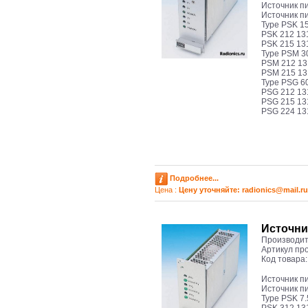
Иcточник п
Иcточник п
Type PSK 15
PSK 212 13
PSK 215 13
Type PSM 30
PSM 212 13
PSM 215 13
Type PSG 60
PSG 212 13
PSG 215 13
PSG 224 13
Подробнее...
Цена :
Цену уточняйте: radioniсs@mail.ru
Иcточни
Производит
Артикул пр
Код товара
Иcточник п
Иcточник п
Type PSK 7.