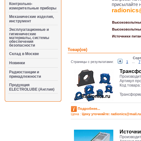
Контрольно-
присылайте н
измерительные приборы
radionics
Механические изделия,
инструмент
Высоковольтные
Эксплуатационные и
Высоковольтные
гигиенические
Источники пита
материалы, системы
обеспечения
безопасности
Товар(ов)
Cклад в Москве
Сорт
Страницы с результатами:
1
...
7
Новинки
Трансфо
Радиостанции и
принадлежности
Производит
Артикул пр
Продукция
Код товара
ELECTROLUBE (Англия)
Трансформа
Подробнее...
Цена :
Цену уточняйте: radioniсs@mail.ru
Иcточни
Производит