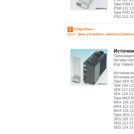
PSK 312 13
Type PSM 1
PSM 312 13
Type PSG 3
PSG 312 13
Подробнее...
Цена :
Цену уточняйте: radioniсs@mail.ru
Иcточни
Производит
Артикул пр
Код товара
Иcточник п
Иcточник п
Type SEK 5
SEK 105 13
SEK 112 13
SEK 124 13
Type MAX 8
MAX 105 13
MAX 112 13
MAX 124 13
Type SEG 1
SEG 105 13
SEG 112 13
SEG 124 13