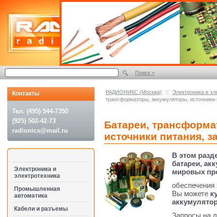
Поиск +
РАДИОНИКС (Москва)
::
Электроника и эл
Контакты
трансформаторы, аккумуляторы, источники 
Тел. (495) 544-7350
(925) 502-42-73
Батареи, трансформа
radionics@mail.ru
источники питания, з
В этом раз
батареи, ак
Электроника и
мировых пр
электротехника
обеспечения 
Промышленная
Вы можете
к
автоматика
аккумулято
Кабели и разъемы
Запросы на 