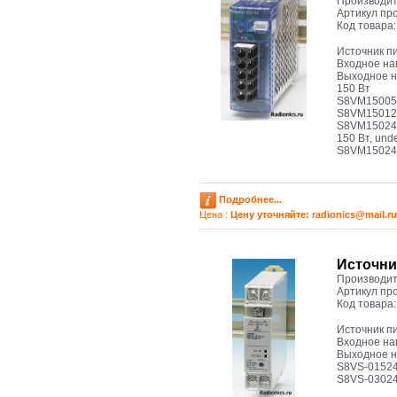
Производит
Артикул пр
Код товара
Источник 
Входное нап
Выходное н
150 Вт
S8VM15005
S8VM15012
S8VM15024
150 Вт, unde
S8VM15024
Подробнее...
Цена :
Цену уточняйте: radioniсs@mail.ru
Источни
Производит
Артикул пр
Код товара
Источник п
Входное нап
Выходное на
S8VS-0152
S8VS-0302