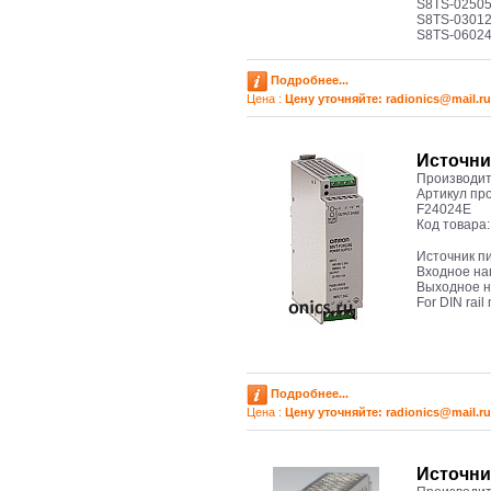
S8TS-02505
S8TS-0301
S8TS-0602
Подробнее...
Цена :
Цену уточняйте: radioniсs@mail.ru
Источни
Производит
Артикул пр
F24024E
Код товара
Источник п
Входное нап
Выходное на
For DIN rail
Подробнее...
Цена :
Цену уточняйте: radioniсs@mail.ru
Источни