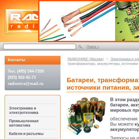
Поиск +
РАДИОНИКС (Москва)
::
Электроника и эл
Контакты
трансформаторы, аккумуляторы, источники 
Тел. (495) 544-7350
(925) 502-42-73
Батареи, трансформа
radionics@mail.ru
источники питания, з
В этом раз
батареи, ак
Электроника и
мировых пр
электротехника
обеспечения 
Промышленная
Вы можете
к
автоматика
аккумулято
Кабели и разъемы
Запросы на 