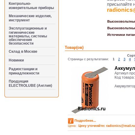
Контрольно-
присылайте н
измерительные приборы
radionics
Механические изделия,
инструмент
Высоковольтные
Эксплуатационные и
Высоковольтные
гигиенические
Источники пита
материалы, системы
обеспечения
безопасности
Товар(ов)
Cклад в Москве
Сорт
Страницы с результатами:
1
2
3
4
Новинки
Аккумул
Радиостанции и
принадлежности
Артикул пр
Код товара
Продукция
ELECTROLUBE (Англия)
Аккумулято
Подробнее...
Цена :
Цену уточняйте: radioniсs@mail.ru