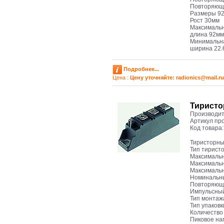
Повторяющи
Размеры 92 
Рост 30мм
Максимальн
длина 92мм
Минимальна
ширина 22
Подробнее...
Цена :
Цену уточняйте: radioniсs@mail.ru
Тиристо
Производит
Артикул пр
Код товара
Тиристорны
Тип тирист
Максимальн
Максимальн
Максимальн
Номинальны
Повторяюще
Импульсный
Тип монтаж
Тип упаков
Количество
Пиковое на