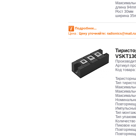
Максимальн
длина 94m
Рост 30мм
ширина 35
Подробнее...
Цена :
Цену уточняйте: radioniсs@mail.ru
Тиристо
VSKT136
Производит
Артикул пр
Код товара
Тиристорны
Тип тирист
Максимальн
Максимальн
Максимальн
Номинальны
Повторяюще
Импульсный
Тип монтаж
Тип упаковк
Количество
Пиковое на
Повторяюще
Повторяющи