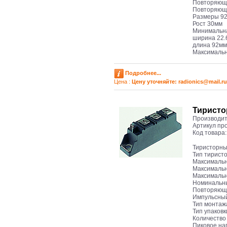
Повторяюще
Повторяющи
Размеры 92 
Рост 30мм
Минимальна
ширина 22
длина 92мм
Максимальн
Подробнее...
Цена :
Цену уточняйте: radioniсs@mail.ru
Тиристо
Производит
Артикул пр
Код товара
Тиристорны
Тип тирист
Максимальн
Максимальн
Максимальн
Номинальны
Повторяюще
Импульсный 
Тип монтаж
Тип упаков
Количество
Пиковое на