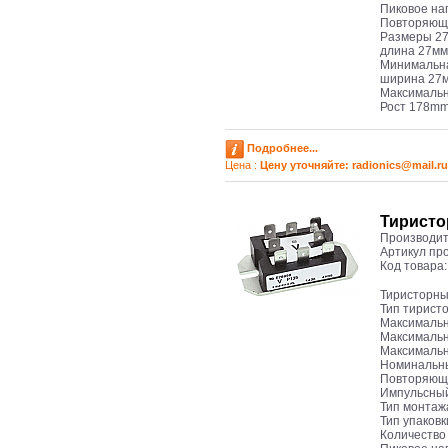
Пиковое на
Повторяющи
Размеры 27 
длина 27мм
Минимальна
ширина 27
Максимальн
Рост 178m
Подробнее...
Цена :
Цену уточняйте: radioniсs@mail.ru
Тиристо
Производит
Артикул пр
Код товара
Тиристорны
Тип тирист
Максимальн
Максимальн
Максимальн
Номинальны
Повторяюще
Импульсный
Тип монтаж
Тип упаков
Количество