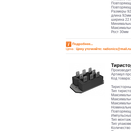
Повторяюще
Повторяющи
Размеры 92 
длина 92мм
ширина 22
Минимальна
Максимальн
Рост 30мм
Подробнее...
Цена :
Цену уточняйте: radioniсs@mail.ru
Тиристо
Производит
Артикул пр
Код товара
Тиристорны
Тип тирист
Максимальн
Максимальн
Максимальн
Номинальны
Повторяюще
Импульсный
Тип монтаж
Тип упаков
Количество