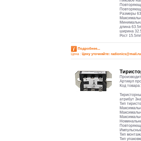
Пиковое на
Повторяюще
Повторяющи
Размеры 63,
Максимальн
Минимальна
длина 63.
ширина 32
Рост 15.5m
Подробнее...
Цена :
Цену уточняйте: radioniсs@mail.ru
Тиристо
Производит
Артикул пр
Код товара
Тиристорны
атрибут Зн
Тип тирист
Максимальн
Максимальн
Максимальн
Номинальны
Повторяюще
Импульсный
Тип монтаж
Тип упаков