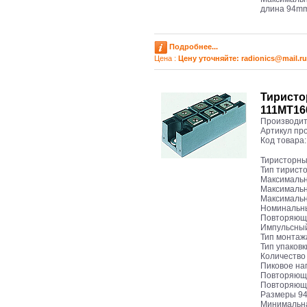
длина 94m
Подробнее...
Цена :
Цену уточняйте: radioniсs@mail.ru
Тиристо
111MT1
Производит
Артикул пр
Код товара
Тиристорны
Тип тирист
Максимальн
Максимальн
Максимальн
Номинальны
Повторяюще
Импульсный
Тип монтаж
Тип упаковк
Количество
Пиковое на
Повторяюще
Повторяющи
Размеры 94 
Минимальна