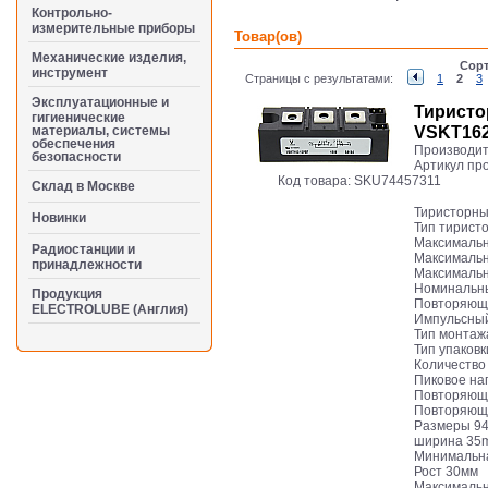
Контрольно-
измерительные приборы
Товар(ов)
Механические изделия,
Сорт
инструмент
Страницы с результатами:
1
2
3
Эксплуатационные и
Тиристо
гигиенические
VSKT162
материалы, системы
обеспечения
Производит
безопасности
Артикул пр
Код товара:
SKU74457311
Cклад в Москве
Тиристорны
Новинки
Тип тирист
Максимальн
Радиостанции и
Максимальн
принадлежности
Максимальн
Номинальны
Продукция
Повторяюще
ELECTROLUBE (Англия)
Импульсный
Тип монтаж
Тип упаковк
Количество
Пиковое на
Повторяюще
Повторяющи
Размеры 94 
ширина 35
Минимальна
Рост 30мм
Максимальн