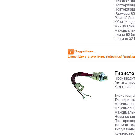
Пиковое на
Повторяюще
Повторяющи
Размеры 63,
Рост 15.5m
КУпите здес
Минимальна
Максимальн
длина 63.
ширина 32
Подробнее...
Цена :
Цену уточняйте: radioniсs@mail.ru
Тиристо
Производит
Артикул пр
Код товара
Тиристорны
Тип тирист
Максимальн
Максимальн
Максимальн
Номинальны
Повторяюще
Тип монтаж
Тип упаков
Количество