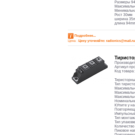
Размеры 94 
Максимальн
Минимальна
Рост 30мм
ширина 35
длина 94m
Подробнее...
Цена :
Цену уточняйте: radioniсs@mail.ru
Тиристо
Производит
Артикул пр
Код товара
Тиристорны
Тип тирист
Максимальн
Максимальн
Максимальн
Номинальны
КУпите у нас
Повторяюще
Импульсный 
Тип монтаж
Тип упаков
Количество
Пиковое на
Повторяюще