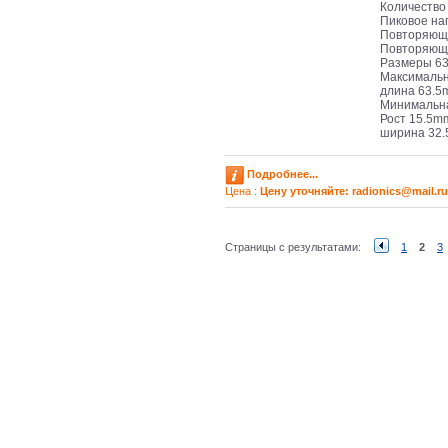
Количество
Пиковое на
Повторяюще
Повторяющи
Размеры 63,
Максимальн
длина 63.
Минимальна
Рост 15.5m
ширина 32
Подробнее...
Цена :
Цену уточняйте: radioniсs@mail.ru
Страницы с результатами:
1
2
3