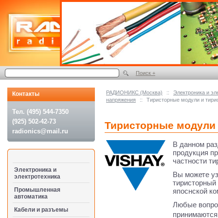
Поиск +
РАДИОНИКС (Москва)
::
Электроника и эл
Контакты
напряжения
::
Тиристорные модули и тири
Тел. (495) 544-7350
(925) 502-42-73
Тиристорные модули 
radionics@mail.ru
В данном раз
продукция пр
частности ти
Электроника и
Вы можете уз
электротехника
тиристорный 
Промышленная
япоснской к
автоматика
Любые вопро
Кабели и разъемы
принимаются