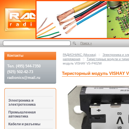
Поиск +
РАДИОНИКС (Москва)
::
Электроника и эл
Контакты
напряжения
::
Тиристорные модули и тири
модуль VISHAY VS-P402W
Тел. (495) 544-7350
(925) 502-42-73
Тиристорный модуль VISHAY 
radionics@mail.ru
Электроника и
электротехника
Промышленная
автоматика
Кабели и разъемы