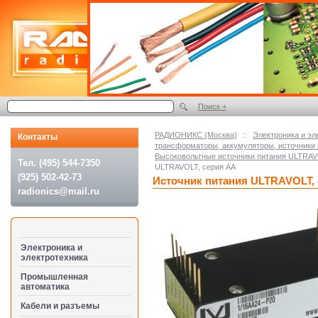
Поиск +
РАДИОНИКС (Москва)
::
Электроника и эл
Контакты
трансформаторы, аккумуляторы, источники 
Высоковольтные источники питания ULTRA
Тел. (495) 544-7350
ULTRAVOLT, серия АА
(925) 502-42-73
Источник питания ULTRAVOLT,
radionics@mail.ru
Электроника и
электротехника
Промышленная
автоматика
Кабели и разъемы