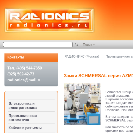
Поиск +
РАДИОНИКС (Москва)
::
Промышленная а
Контакты
Тел. (495) 544-7350
(925) 502-42-73
Замки SCHMERSAL серия AZM
radionics@mail.ru
Schmersal Group 
людей и машин.
Широкий ассортим
защитные датчики
Электроника и
себя концевые вы
электротехника
Radionics. Но нес
Промышленная
В этом разделе н
автоматика
SCHMERSAL сери
или заказать по э
Кабели и разъемы
сроками поставки