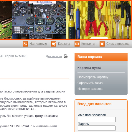
На главную
Корзина
Контакты
Схема проезда
AL серия AZM161
Для печати
Ваша корзина
Корзина пуста
Посмотреть корзину
Оформить заказ
История заказов
езопасного переключения для защиты жизни
ые блокировки, аварийные выключатели,
концевые выключатели, которые включают в
Вход для клиентов
борудования представлена в нашем каталоге
компанией
SCHMERSAL.
Имя пользователя
есь Вы можете узнать
цену на замки
Пароль
одукцию SCHMERSAL с минимальными