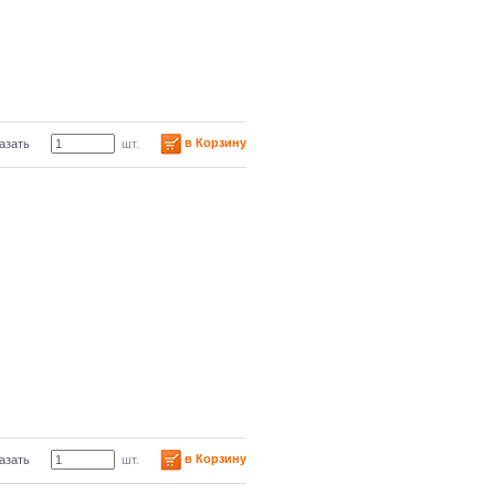
в Корзину
азать
шт.
в Корзину
азать
шт.