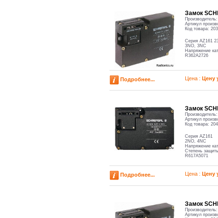
Замок SCH
Производитель
Артикул произв
Код товара:
203
Серия AZ161 2
3NO, 3NC
Напряжение кат
R362A2726
Цена :
Цену 
Подробнее...
Замок SCH
Производитель
Артикул произв
Код товара:
204
Серия AZ161
2NO, 4NC
Напряжение кат
Степень защиты
R617A5071
Цена :
Цену 
Подробнее...
Замок SCH
Производитель
Артикул произв