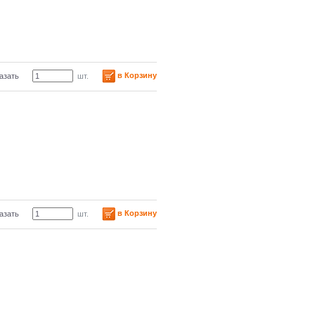
в Корзину
азать
шт.
в Корзину
азать
шт.