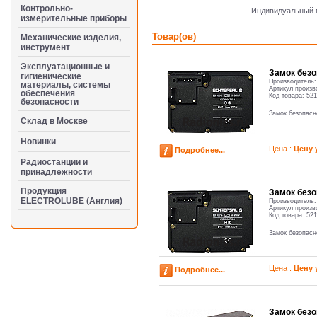
Контрольно-
Индивидуальный п
измерительные приборы
Товар(ов)
Механические изделия,
инструмент
Эксплуатационные и
Замок без
гигиенические
Производитель
материалы, системы
Артикул произв
обеспечения
Код товара:
521
безопасности
Замок безопас
Cклад в Москве
Новинки
Цена :
Цену 
Подробнее...
Радиостанции и
принадлежности
Продукция
Замок без
ELECTROLUBE (Англия)
Производитель
Артикул произв
Код товара:
521
Замок безопас
Цена :
Цену 
Подробнее...
Замок без