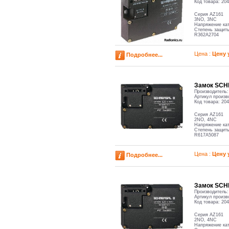
Код товара:
204
Серия AZ161
3NO, 3NC
Напряжение кат
Степень защиты
R362A2704
Цена :
Цену 
Подробнее...
Замок SCH
Производитель
Артикул произв
Код товара:
204
Серия AZ161
2NO, 4NC
Напряжение кат
Степень защиты
R617A5087
Цена :
Цену 
Подробнее...
Замок SCH
Производитель
Артикул произв
Код товара:
204
Серия AZ161
2NO, 4NC
Напряжение кат