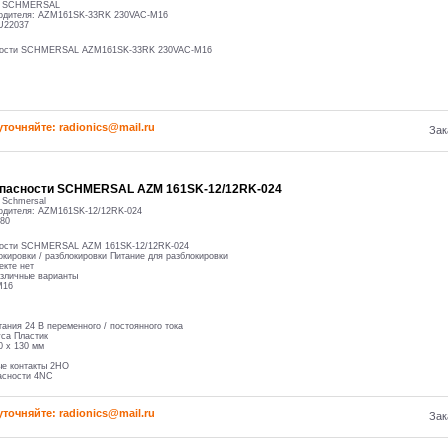
:
SCHMERSAL
одителя:
AZM161SK-33RK 230VAC-M16
U22037
сности SCHMERSAL AZM161SK-33RK 230VAC-M16
уточняйте: radioniсs@mail.ru
Зак
опасности SCHMERSAL AZM 161SK-12/12RK-024
:
Schmersal
одителя:
AZM161SK-12/12RK-024
80
ности SCHMERSAL AZM 161SK-12/12RK-024
окировки / разблокировки Питание для разблокировки
екте нет
азличные варианты
M16
ания 24 В переменного / постоянного тока
са Пластик
0 х 130 мм
ые контакты 2НО
асности 4NC
уточняйте: radioniсs@mail.ru
Зак