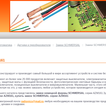
втоматика
::
Датчики и преобразователи
::
Замки SCHMERSAL
::
Замки SCHMERS
161
конструирует и производит самый большой в мире ассортимент устройств и систем б
ент из более чем 25 000 продуктов включает защитные выключатели, электромагнитн
, защитные маты с функцией безопасности, фотоэлектрические световые барьеры и 
ключатели, позиционные выключатели и микровыключатели. Маленькая часть этого о
мотря на это, у нас можно заказать любое устройство, которое производится сегодня 
ашего каталога представлены
замки немецкой фирмы SCHMERSAL
серии AZM161.Зд
и AZM161, купить замок SCHMERSAL серии AZM161
лектронной почте
radionics@mail.ru
любую необходимую на вашем производстве пр
, ценами и скидками.