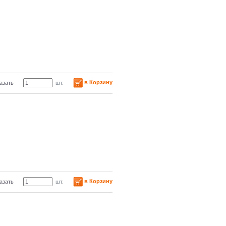
в Корзину
азать
шт.
в Корзину
азать
шт.