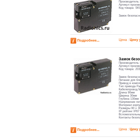
Производитель
Артикул произв
Код товара:
SK
Замок безопа
Цена :
Цену 
Подробнее...
Замок без
Производитель
Артикул произв
Код товара:
203
Замок безопас
Питание для бл
Привод в компл
Тип привода Р
Кабелепровод 
Длина 90мм
Ширина 30мм
Глубина 130мм
Напряжение пит
Материал корпу
Размеры 90 х 3
IP рейтинг IP67
Вспомогательн
Контакты безоп
Цена :
Цену 
Подробнее...