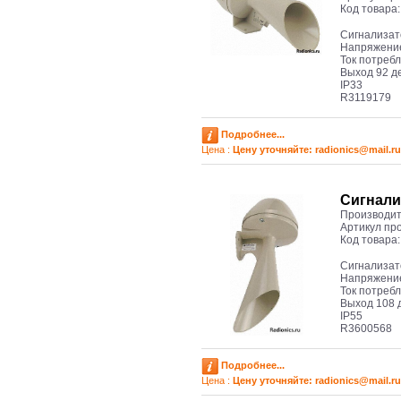
Код товара
Cигнализат
Напряжение
Ток потреб
Выход 92 д
IP33
R3119179
Подробнее...
Цена :
Цену уточняйте: radioniсs@mail.ru
Cигнали
Производит
Артикул пр
Код товара
Cигнализат
Напряжение
Ток потреб
Выход 108 
IP55
R3600568
Подробнее...
Цена :
Цену уточняйте: radioniсs@mail.ru