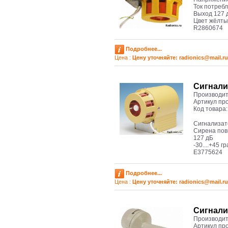
Ток потреб
Выход 127 
Цвет жёлт
R2860674
Подробнее...
Цена :
Цену уточняйте: radioniсs@mail.ru
Сигнали
Производит
Артикул пр
Код товара
Сигнализа
Cирена пов
127 дБ
-30....+45 г
E3775624
Подробнее...
Цена :
Цену уточняйте: radioniсs@mail.ru
Cигнали
Производит
Артикул пр