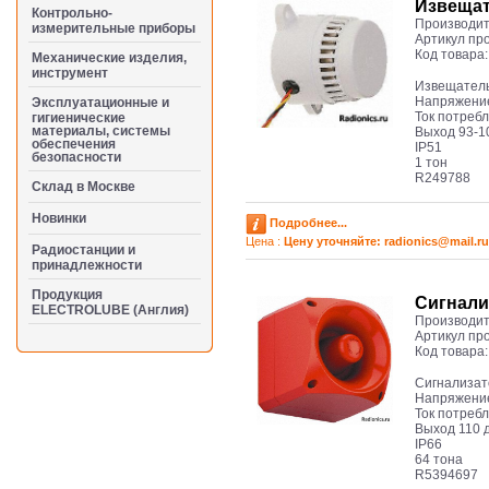
Извещат
Контрольно-
Производит
измерительные приборы
Артикул пр
Код товара
Механические изделия,
инструмент
Извещатель
Напряжение
Эксплуатационные и
Ток потреб
гигиенические
материалы, системы
Выход 93-1
обеспечения
IP51
безопасности
1 тон
R249788
Cклад в Москве
Новинки
Подробнее...
Цена :
Цену уточняйте: radioniсs@mail.ru
Радиостанции и
принадлежности
Продукция
Сигнали
ELECTROLUBE (Англия)
Производит
Артикул пр
Код товара
Сигнализат
Напряжение
Ток потреб
Выход 110 
IP66
64 тона
R5394697