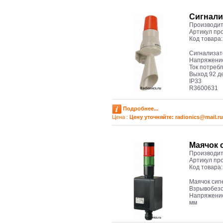
Сигнали
Производит
Артикул пр
Код товара
Сигнализат
Напряжение
Ток потреб
Выход 92 д
IP33
R3600631
Подробнее...
Цена :
Цену уточняйте: radioniсs@mail.ru
Маячок 
Производит
Артикул пр
Код товара
Маячок сиг
Взрывобезо
Напряжение 
мм