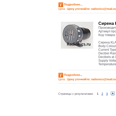
Подробнее...
Цена :
Цену уточняйте: radioniсs@mail.ru
Сирена 
Производит
Артикул пр
Код товара
Сирена KL
Body Colour
Current Typ
Decibel Ra
Decibels at
Supply Volt
Temperatur
Подробнее...
Цена :
Цену уточняйте: radioniсs@mail.ru
Страницы с результатами:
1
2
3