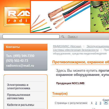
Поиск +
РАДИОНИКС (Москва)
::
Эксплуатационные
Контакты
системы обеспечения безопасности
::
Про
оборудование, средства видеонаблюдения
Тел. (495) 544-7350
(925) 502-42-73
Противопожарное, охранное о
radionics@mail.ru
Здесь Вы можете купить
прот
охранное оборудование
,
куп
Продукция NOCLIMB
Электроника и
электротехника
Товар(ов)
Промышленная
автоматика
Сорт
Страницы с результатами:
1
2
3
Кабели и разъемы