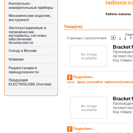
radionics
Контрольно-
измерительные приборы
Кабель-каналы
Механические изделия,
инструмент
Товар(ов)
Эксплуатационные и
гигиенические
Сорт
материалы, системы
Страницы с результатами:
1
2
3
обеспечения
безопасности
Bracket 
Cклад в Москве
Производит
Артикул пр
Новинки
Код товара
Радиостанции и
принадлежности
Подробнее...
Продукция
Цена :
Цену уточняйте: radioniсs@mail.ru
ELECTROLUBE (Англия)
Bracket 
Производит
Артикул пр
Код товара
Подробнее...