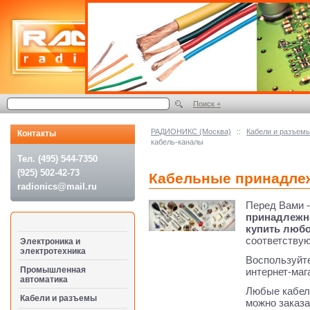
Поиск +
РАДИОНИКС (Москва)
::
Кабели и разъем
Контакты
кабель-каналы
Тел. (495) 544-7350
(925) 502-42-73
Кабельные принадлеж
radionics@mail.ru
Перед Вами 
принадлежн
купить любо
соответствую
Электроника и
электротехника
Воспользуйте
Промышленная
интернет-маг
автоматика
Любые кабел
Кабели и разъемы
можно заказа