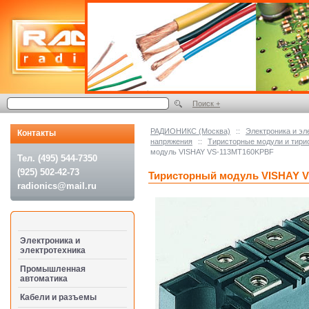
Поиск +
РАДИОНИКС (Москва)
::
Электроника и эл
Контакты
напряжения
::
Тиристорные модули и тири
модуль VISHAY VS-113MT160KPBF
Тел. (495) 544-7350
(925) 502-42-73
Тиристорный модуль VISHAY 
radionics@mail.ru
Электроника и
электротехника
Промышленная
автоматика
Кабели и разъемы