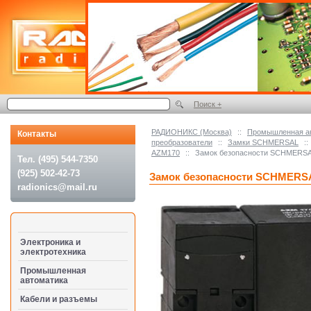
Поиск +
РАДИОНИКС (Москва)
::
Промышленная а
Контакты
преобразователи
::
Замки SCHMERSAL
::
AZM170
::
Замок безопасности SCHMERSA
Тел. (495) 544-7350
(925) 502-42-73
Замок безопасности SCHMERSA
radionics@mail.ru
Электроника и
электротехника
Промышленная
автоматика
Кабели и разъемы