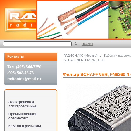
Поиск +
РАДИОНИКС (Москва)
::
Кабели и разъем
Контакты
SCHAFFNER, FN9260-4-06
Тел. (495) 544-7350
(925) 502-42-73
Фильтр SCHAFFNER, FN9260-4-
radionics@mail.ru
Электроника и
электротехника
Промышленная
автоматика
Кабели и разъемы