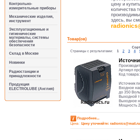
цену и купит
Контрольно-
измерительные приборы
количества т
производимы
Механические изделия,
здесь, вы см
инструмент
radionics
Эксплуатационные и
гигиенические
материалы, системы
Товар(ов)
обеспечения
безопасности
Сорт
Страницы с результатами:
1
2
3
4
Cклад в Москве
Источни
Новинки
Производит
Артикул пр
Радиостанции и
Код товара
принадлежности
Источник п
Продукция
Входное нап
ELECTROLUBE (Англия)
до 350 Воль
Выходной т
Выходное н
Мощность 2
Подробнее...
Цена :
Цену уточняйте: radioniсs@mail.ru