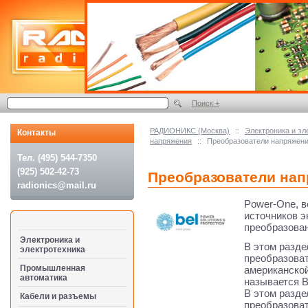
Поиск +
РАДИОНИКС (Москва)
::
Электроника и эл
Контакты
напряжения
::
Преобразователи напряже
Тел. (495) 544-7350
(925) 502-42-73
Преобразователи на
radionics@mail.ru
Power-One, 
источников э
преобразован
Электроника и
В этом разде
электротехника
преобразова
Промышленная
американско
автоматика
называется B
В этом разд
Кабели и разъемы
преобразова