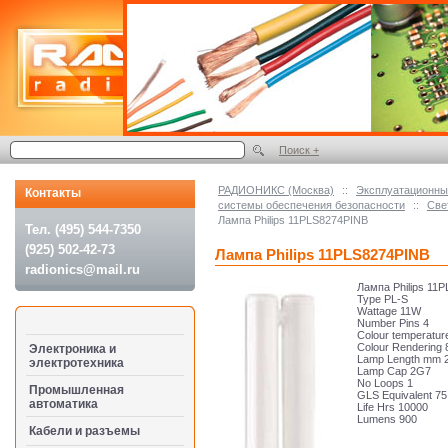
Поиск +
РАДИОНИКС (Москва)
::
Эксплуатационные
Контакты
системы обеспечения безопасности
::
Све
Лампа Philips 11PLS8274PINB
Тел. (495) 544-7350
(925) 502-42-73
Лампа Philips 11PLS8274PINB
radionics@mail.ru
Лампа Philips 11
Type PL-S
Wattage 11W
Number Pins 4
Colour temperatur
Colour Rendering 
Электроника и
Lamp Length mm 
электротехника
Lamp Cap 2G7
No Loops 1
Промышленная
GLS Equivalent 75
автоматика
Life Hrs 10000
Lumens 900
Кабели и разъемы