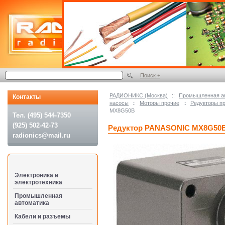
Поиск +
РАДИОНИКС (Москва)
::
Промышленная а
Контакты
насосы
::
Моторы прочие
::
Редукторы п
MX8G50B
Тел. (495) 544-7350
(925) 502-42-73
Редуктор PANASONIC MX8G50
radionics@mail.ru
Электроника и
электротехника
Промышленная
автоматика
Кабели и разъемы