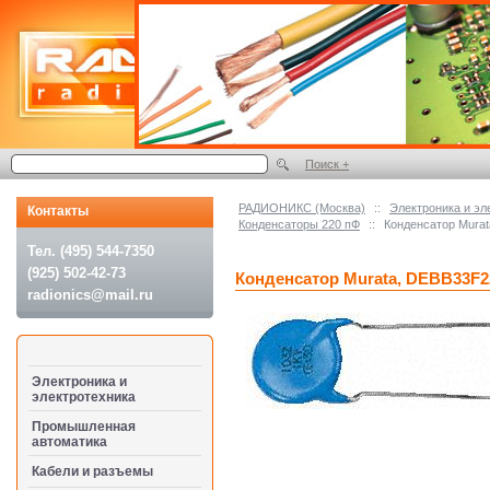
Поиск +
РАДИОНИКС (Москва)
::
Электроника и эл
Контакты
Конденсаторы 220 пФ
::
Конденсатор Mura
Тел. (495) 544-7350
(925) 502-42-73
Конденсатор Murata, DEBB33F
radionics@mail.ru
Электроника и
электротехника
Промышленная
автоматика
Кабели и разъемы