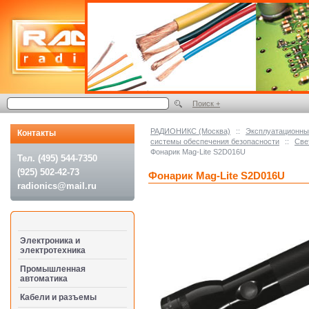
Поиск +
РАДИОНИКС (Москва)
::
Эксплуатационные
Контакты
системы обеспечения безопасности
::
Све
Фонарик Mag-Lite S2D016U
Тел. (495) 544-7350
(925) 502-42-73
Фонарик Mag-Lite S2D016U
radionics@mail.ru
Электроника и
электротехника
Промышленная
автоматика
Кабели и разъемы