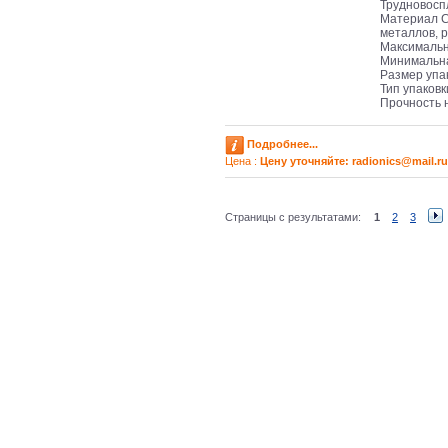
Трудновос
Материал С
металлов, 
Максимальн
Минимальна
Размер упа
Тип упаков
Прочность н
Подробнее...
Цена :
Цену уточняйте: radioniсs@mail.ru
Страницы с результатами:
1
2
3