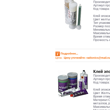
Производит
Артикул пр
Код товара
Клей эпокс
Цвет желт
Тип упаков
Размер пос
Минимальна
Максимальн
Время отве
Прочность н
Подробнее...
Цена :
Цену уточняйте: radioniсs@mail.ru
Клей эп
Производит
Артикул пр
Код товара
Клей эпокс
Цвет Желт
Время отве
Материал С
металлов, 
Максимальн