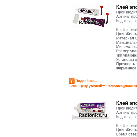
Клей эп
Производит
Артикул пр
Код товара
Клей эпокс
Цвет Желт
Материал 
Максимальн
Минимальна
Размер упак
Тип упаков
Установка 
Прочность н
Фирменное 
Подробнее...
Цена :
Цену уточняйте: radioniсs@mail.ru
Клей эп
Производит
Артикул пр
Код товара
Клей эпокс
Цвет Желт
Время отве