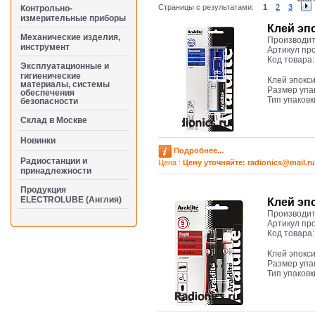
Страницы с результатами:
1
2
3
Контрольно-
измерительные приборы
Клей эп
Механические изделия,
Производит
инструмент
Артикул пр
Код товара
Эксплуатационные и
гигиенические
Клей эпокс
материалы, системы
Размер упа
обеспечения
Тип упаков
безопасности
Cклад в Москве
Новинки
Подробнее...
Радиостанции и
Цена :
Цену уточняйте: radioniсs@mail.ru
принадлежности
Продукция
ELECTROLUBE (Англия)
Клей эп
Производит
Артикул пр
Код товара
Клей эпокс
Размер упа
Тип упаковк