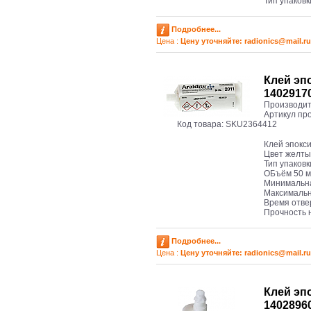
Тип упаков
Подробнее...
Цена :
Цену уточняйте: radioniсs@mail.ru
Клей эп
1402917
Производит
Артикул пр
Код товара:
SKU2364412
Клей эпокс
Цвет желт
Тип упаков
ОБъём 50 
Минимальна
Максимальн
Время отве
Прочность н
Подробнее...
Цена :
Цену уточняйте: radioniсs@mail.ru
Клей эп
1402896