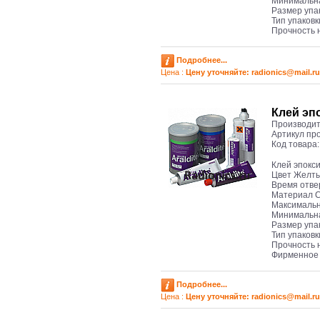
Минимальна
Размер упа
Тип упаков
Прочность н
Подробнее...
Цена :
Цену уточняйте: radioniсs@mail.ru
Клей эп
Производит
Артикул пр
Код товара
Клей эпокс
Цвет Желт
Время отве
Материал 
Максимальн
Минимальна
Размер упак
Тип упаков
Прочность н
Фирменное 
Подробнее...
Цена :
Цену уточняйте: radioniсs@mail.ru