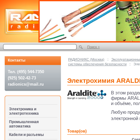
Поиск +
РАДИОНИКС (Москва)
::
Эксплуатационные
Контакты
системы обеспечения безопасности
::
Эле
Тел. (495) 544-7350
(925) 502-42-73
Электрохимия ARALD
radionics@mail.ru
В этом разде
фирмы ARALD
и объёме, по
Электроника и
Любую проду
электротехника
электронной 
Промышленная
автоматика
Товар(ов)
Кабели и разъемы
Сорт