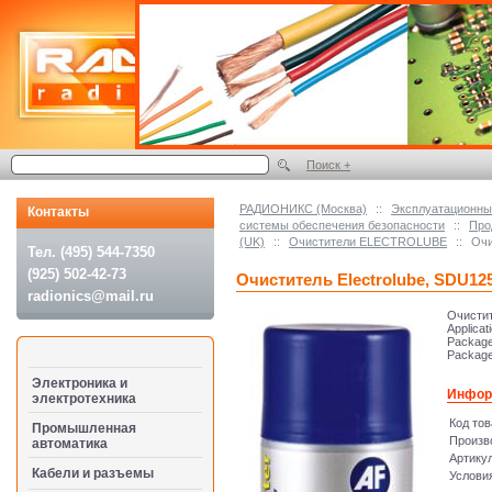
Поиск +
РАДИОНИКС (Москва)
::
Эксплуатационные
Контакты
системы обеспечения безопасности
::
Про
(UK)
::
Очистители ELECTROLUBE
::
Очи
Тел. (495) 544-7350
(925) 502-42-73
Очиститель Electrolube, SDU12
radionics@mail.ru
Очистит
Applicat
Package
Package
Электроника и
Инфор
электротехника
Код то
Промышленная
Произв
автоматика
Артику
Кабели и разъемы
Услови