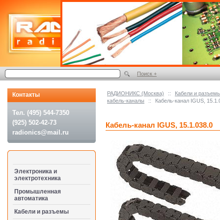
Поиск +
РАДИОНИКС (Москва)
::
Кабели и разъем
Контакты
кабель-каналы
::
Кабель-канал IGUS, 15.1.
Тел. (495) 544-7350
(925) 502-42-73
Кабель-канал IGUS, 15.1.038.0
radionics@mail.ru
Электроника и
электротехника
Промышленная
автоматика
Кабели и разъемы