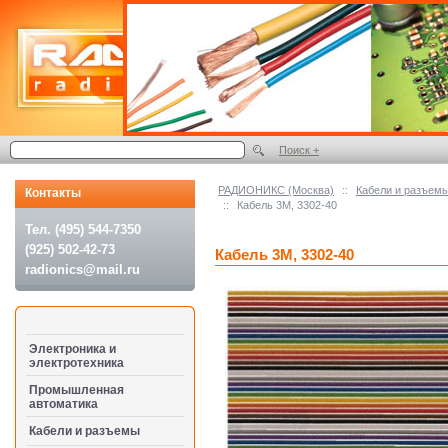
Поиск +
РАДИОНИКС (Москва)
::
Кабели и разъем
Контакты
::
Кабель 3M, 3302-40
Тел. (495) 544-7350
(925) 502-42-73
Кабель 3M, 3302-40
radionics@mail.ru
Электроника и
электротехника
Промышленная
автоматика
Кабели и разъемы