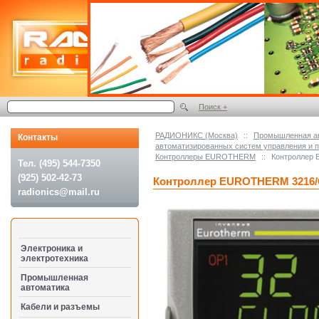
Поиск +
РАДИОНИКС (Москва)
::
Промышленная а
Контакты
автоматизированных систем управления и
Контроллеры EUROTHERM
::
Контроллер
Тел. (495) 544-7350
(925) 502-42-73
Контроллер EUROTHERM 3216/
radionics@mail.ru
Электроника и
электротехника
Промышленная
автоматика
Кабели и разъемы