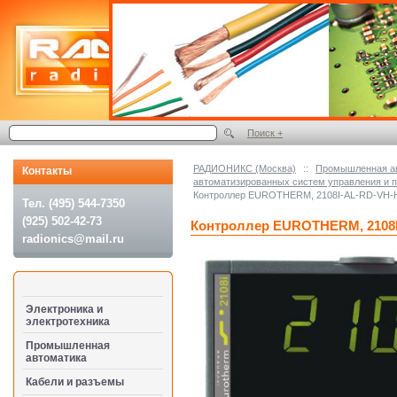
Поиск +
РАДИОНИКС (Москва)
::
Промышленная а
Контакты
автоматизированных систем управления и
Контроллер EUROTHERM, 2108I-AL-RD-VH-
Тел. (495) 544-7350
(925) 502-42-73
Контроллер EUROTHERM, 2108
radionics@mail.ru
Электроника и
электротехника
Промышленная
автоматика
Кабели и разъемы