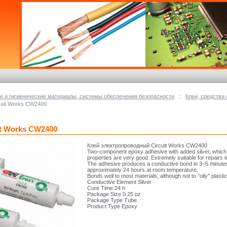
 и гигиенические материалы, системы обеспечения безопасности
::
Клеи, средства 
cuit Works CW2400
t Works CW2400
Клей электропроводный Circuit Works CW2400
Two-component epoxy adhesive with added silver, which m
properties are very good. Extremely suitable for repairs 
The adhesive produces a conductive bond in 3–5 minutes
approximately 24 hours at room temperature.
Bonds well to most materials, although not to ''oily'' plasti
Conductive Element Silver
Cure Time 24 h
Package Size 0.25 oz
Package Type Tube
Product Type Epoxy