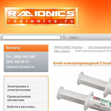
Поиск +
РАДИОНИКС (Москва)
::
Эксплуатационные
Контакты
лаки, краски
::
Клей электропроводный Cir
Тел. (495) 544-7350
(925) 502-42-73
Клей электропроводный Circui
radionics@mail.ru
Электроника и
электротехника
Промышленная
автоматика
Кабели и разъемы