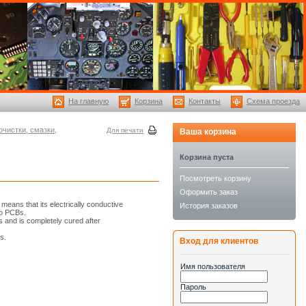
На главную
Корзина
Контакты
Схема проезда
очистки, смазки,
Для печати
Ваша корзина
Корзина пуста
Посмотреть корзину
Оформить заказ
eans that its electrically conductive
История заказов
to PCBs.
 and is completely cured after
cs.
Вход для клиентов
Имя пользователя
Пароль