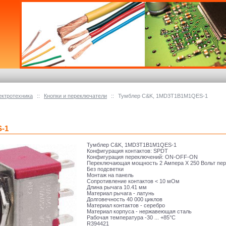
ектротехника
::
Кнопки и переключатели
::
Тумблер C&K, 1MD3T1B1M1QES-1
-1
Тумблер C&K, 1MD3T1B1M1QES-1
Конфигурация контактов: SPDT
Конфигурация переключений: ON-OFF-ON
Переключающая мощность 2 Ампера Х 250 Вольт пер
Без подсветки
Монтаж на панель
Сопротивление контактов < 10 мОм
Длина рычага 10.41 мм
Материал рычага - латунь
Долговечность 40 000 циклов
Материал контактов - серебро
Материал корпуса - нержавеющая сталь
Рабочая температура -30 ... +85°C
R394421