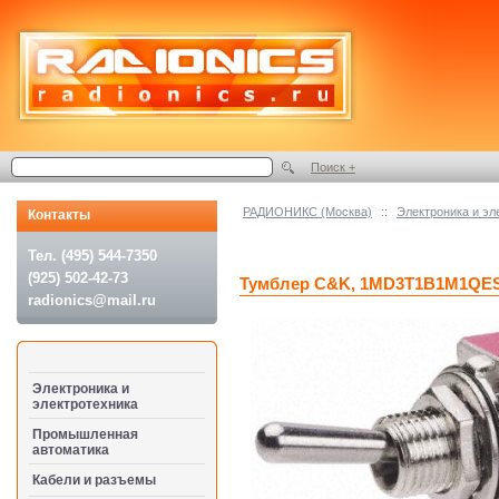
Поиск +
РАДИОНИКС (Москва)
::
Электроника и эл
Контакты
Тел. (495) 544-7350
(925) 502-42-73
Тумблер C&K, 1MD3T1B1M1QES
radionics@mail.ru
Электроника и
электротехника
Промышленная
автоматика
Кабели и разъемы