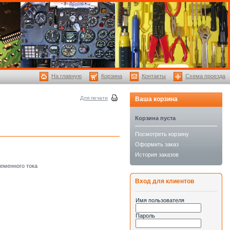
На главную
Корзина
Контакты
Схема проезда
Для печати
Ваша корзина
Корзина пуста
Посмотреть корзину
Оформить заказ
История заказов
еменного тока
Вход для клиентов
Имя пользователя
Пароль