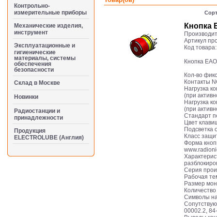
Контрольно-
измерительные приборы
Сорт
Кнопка 
Механические изделия,
инструмент
Производит
Артикул пр
Эксплуатационные и
Код товара
гигиенические
материалы, системы
Кнопка EAO
обеспечения
безопасности
Кол-во фик
Контакты 
Cклад в Москве
Нагрузка к
(при активн
Новинки
Нагрузка к
(при активн
Радиостанции и
Стандарт п
принадлежности
Цвет клави
Подсветка 
Продукция
Класс защи
ELECTROLUBE (Англия)
Форма кноп
www.radioni
Характерис
разблокиро
Серия прои
Рабочая тем
Размер мон
Количество
Символы на
Сопутствующ
00002.2, 84