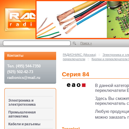
Поиск +
РАДИОНИКС (Москва)
::
Электроника и эл
Контакты
переключатели
::
Кнопки и переключатели
Тел. (495) 544-7350
(925) 502-42-73
Серия 84
radionics@mail.ru
В данной катего
переключатели E
Здесь Вы сможет
Электроника и
переключатель с
электротехника
Любую продукци
Промышленная
автоматика
можно заказать 
Кабели и разъемы
Товар(ов)