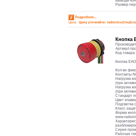
Выводы кон
Размер пер
Подробнее...
Цена :
Цену уточняйте: radioniсs@mail.ru
Кнопка 
Производит
Артикул пр
Код товара
Кнопка EAO
Кол-во фик
Контакты 
Нагрузка к
(при активн
Нагрузка к
(при активн
Стандарт п
Цвет клави
Подсветка 
Класс защи
Форма кноп
www.radioni
Характерис
разблокиро
Серия прои
Рабочая тем