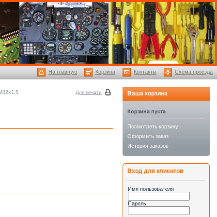
На главную
Корзина
Контакты
Схема проезда
 M32x1.5
Для печати
Ваша корзина
Корзина пуста
Посмотреть корзину
Оформить заказ
История заказов
Вход для клиентов
Имя пользователя
Пароль