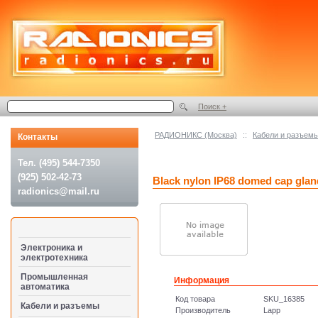
Поиск +
РАДИОНИКС (Москва)
::
Кабели и разъем
Контакты
Тел. (495) 544-7350
(925) 502-42-73
Black nylon IP68 domed cap glan
radionics@mail.ru
Электроника и
электротехника
Промышленная
Информация
автоматика
Код товара
SKU_16385
Кабели и разъемы
Производитель
Lapp