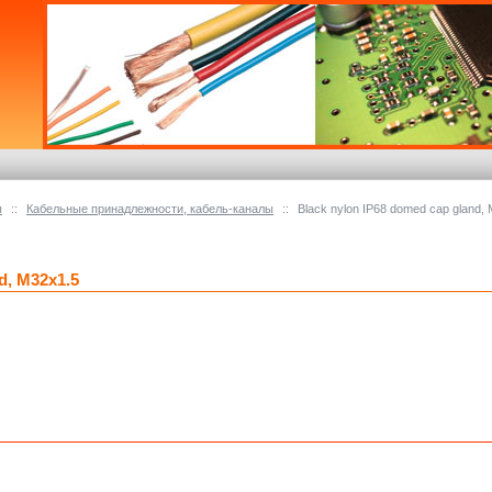
ы
::
Кабельные принадлежности, кабель-каналы
::
Black nylon IP68 domed cap gland,
d, M32x1.5