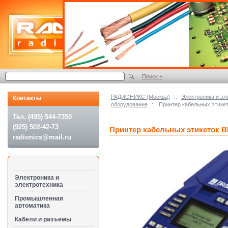
Поиск +
РАДИОНИКС (Москва)
::
Электроника и эл
Контакты
оборудование
::
Принтер кабельных этике
Тел. (495) 544-7350
(925) 502-42-73
Принтер кабельных этикеток 
radionics@mail.ru
Электроника и
электротехника
Промышленная
автоматика
Кабели и разъемы