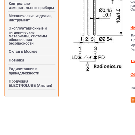
ver
Контрольно-
par
измерительные приборы
Op
Механические изделия,
инструмент
И
Эксплуатационные и
гигиенические
Ко
материалы, системы
обеспечения
Пр
безопасности
Ар
Ус
Cклад в Москве
Новинки
Це
Радиостанции и
принадлежности
Оф
Продукция
ELECTROLUBE (Англия)
За