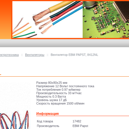
ектротехника
::
Вентиляторы
::
Вентилятор EBM PAPST, 8412NL
L
Размер 80x80x25 мм
Напряжение 12 Вольт постоянного тока
Ток потребления 0.97 мАмпер
Производительность 33 м³/час
Мощность 0.3 Ватта
Уровень шума 17 дБ
Скорость вращения 1500 об/мин
Информация
Код товара
17482
Производитель
EBM Papst