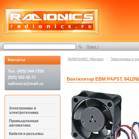
Поиск +
РАДИОНИКС (Москва)
::
Электроника и эл
Контакты
Тел. (495) 544-7350
(925) 502-42-73
Вентилятор EBM PAPST, 8412N
radionics@mail.ru
Электроника и
электротехника
Промышленная
автоматика
Кабели и разъемы