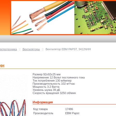
ектротехника
::
Вентиляторы
::
Вентилятор EBM PAPST, 3412NHH
HH
Размер 92x92x25 мм
Напряжение 12 Вольт постоянного тока
Ток потребления 130 мАмпер
Производительность 102 м³/час
Мощность 3.2 Ватта
Уровень шума 39 дБ
Скорость вращения 3250 об/мин
Информация
Код товара
17486
Производитель
EBM Papst