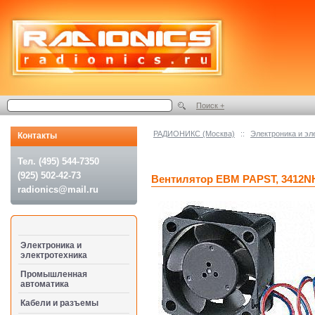
Поиск +
РАДИОНИКС (Москва)
::
Электроника и эл
Контакты
Тел. (495) 544-7350
(925) 502-42-73
Вентилятор EBM PAPST, 3412N
radionics@mail.ru
Электроника и
электротехника
Промышленная
автоматика
Кабели и разъемы