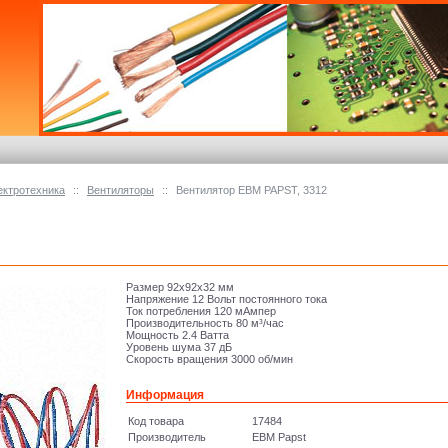
ектротехника
::
Вентиляторы
::
Вентилятор EBM PAPST, 3312
Размер 92x92x32 мм
Напряжение 12 Вольт постоянного тока
Ток потребления 120 мАмпер
Производительность 80 м³/час
Мощность 2.4 Ватта
Уровень шума 37 дБ
Скорость вращения 3000 об/мин
Информация
Код товара
17484
Производитель
EBM Papst