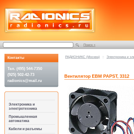
Поиск +
РАДИОНИКС (Москва)
::
Электроника и эл
Контакты
Тел. (495) 544-7350
(925) 502-42-73
Вентилятор EBM PAPST, 3312
radionics@mail.ru
Электроника и
электротехника
Промышленная
автоматика
Кабели и разъемы