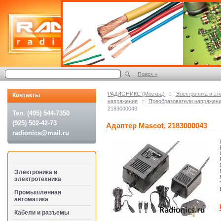
Поиск +
РАДИОНИКС (Москва)
::
Электроника и эл
Контакты
напряжения
::
Преобразователи напряже
2183000043
Тел. (495) 544-7350
(925) 502-42-73
Адаптер Mascot, 2183000043
radionics@mail.ru
Электроника и
электротехника
Промышленная
автоматика
Кабели и разъемы