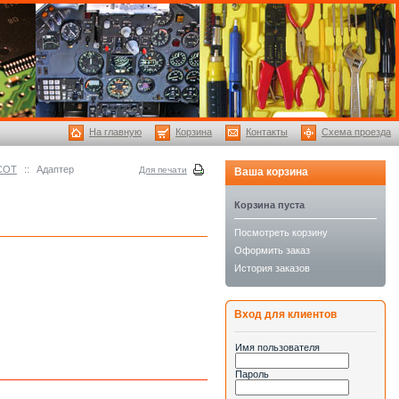
На главную
Корзина
Контакты
Схема проезда
SCOT
::
Адаптер
Для печати
Ваша корзина
Корзина пуста
Посмотреть корзину
Оформить заказ
История заказов
Вход для клиентов
Имя пользователя
Пароль