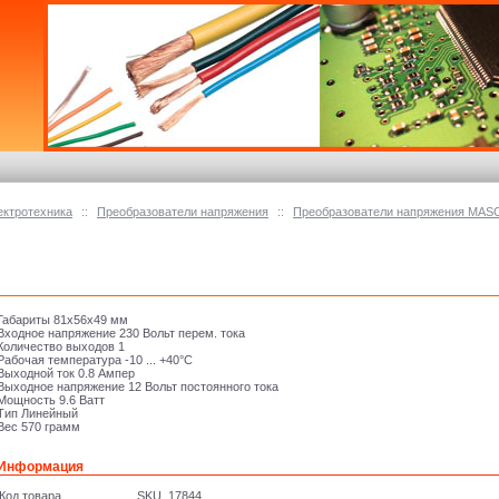
ектротехника
::
Преобразователи напряжения
::
Преобразователи напряжения MA
Габариты 81x56x49 мм
Входное напряжение 230 Вольт перем. тока
Количество выходов 1
Рабочая температура -10 ... +40°C
Выходной ток 0.8 Aмпер
Выходное напряжение 12 Вольт постоянного тока
Мощность 9.6 Ватт
Тип Линейный
Вес 570 грамм
Информация
Код товара
SKU_17844