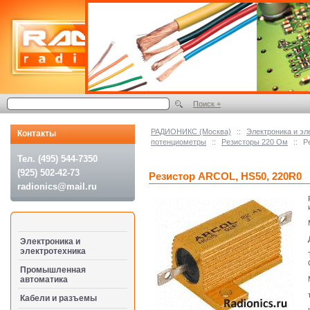
Поиск +
РАДИОНИКС (Москва)
::
Электроника и эл
Контакты
потенциометры
::
Резисторы 220 Ом
::
Р
Тел. (495) 544-7350
(925) 502-42-73
Резистор ARCOL, HS50, 220R0
radionics@mail.ru
Электроника и
электротехника
Промышленная
автоматика
Кабели и разъемы