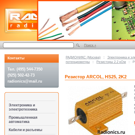
Поиск +
РАДИОНИКС (Москва)
::
Электроника и эл
Контакты
потенциометры
::
Резисторы 2.2 кОм
::
Р
Тел. (495) 544-7350
(925) 502-42-73
Резистор ARCOL, HS25, 2K2
radionics@mail.ru
Электроника и
электротехника
Промышленная
автоматика
Кабели и разъемы