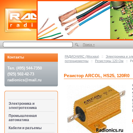
Поиск +
РАДИОНИКС (Москва)
::
Электроника и эл
Контакты
потенциометры
::
Резисторы 120 Ом
::
Р
Тел. (495) 544-7350
(925) 502-42-73
Резистор ARCOL, HS25, 120R0
radionics@mail.ru
Электроника и
электротехника
Промышленная
автоматика
Кабели и разъемы