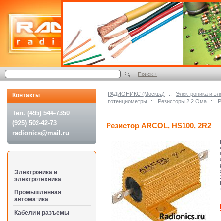
Поиск +
РАДИОНИКС (Москва)
::
Электроника и эл
Контакты
потенциометры
::
Резисторы 2.2 Ома
::
Р
Тел. (495) 544-7350
(925) 502-42-73
Резистор ARCOL, HS100, 2R2
radionics@mail.ru
Электроника и
электротехника
Промышленная
автоматика
Кабели и разъемы