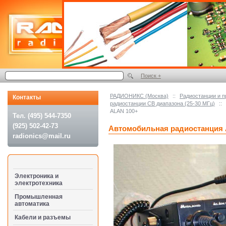
Поиск +
РАДИОНИКС (Москва)
::
Радиостанции и 
Контакты
радиостанции СВ диапазона (25-30 МГц)
::
ALAN 100+
Тел. (495) 544-7350
(925) 502-42-73
Автомобильная радиостанция 
radionics@mail.ru
Электроника и
электротехника
Промышленная
автоматика
Кабели и разъемы