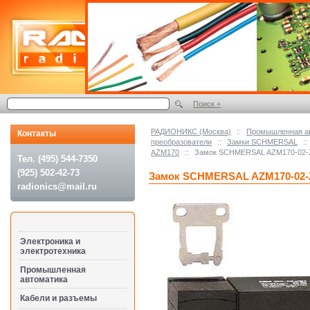
Поиск +
РАДИОНИКС (Москва)
::
Промышленная а
Контакты
преобразователи
::
Замки SCHMERSAL
::
AZM170
::
Замок SCHMERSAL AZM170-02-
Тел. (495) 544-7350
(925) 502-42-73
Замок SCHMERSAL AZM170-02-
radionics@mail.ru
Электроника и
электротехника
Промышленная
автоматика
Кабели и разъемы