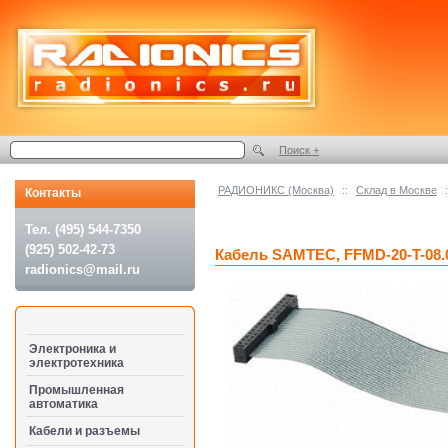
Поиск +
РАДИОНИКС (Москва)
::
Cклад в Москве
:
Контакты
Тел. (495) 544-7350
(925) 502-42-73
Кабель SAMTEC, FFMD-20-T-08.
radionics@mail.ru
Электроника и
электротехника
Промышленная
автоматика
Кабели и разъемы