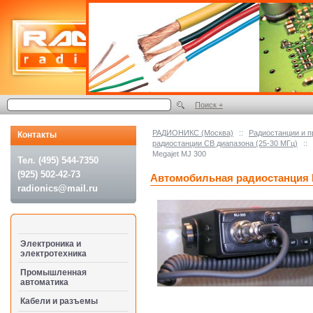
Поиск +
РАДИОНИКС (Москва)
::
Радиостанции и 
Контакты
радиостанции СВ диапазона (25-30 МГц)
::
Megajet MJ 300
Тел. (495) 544-7350
(925) 502-42-73
Автомобильная радиостанция M
radionics@mail.ru
Электроника и
электротехника
Промышленная
автоматика
Кабели и разъемы